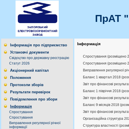
ПрАТ 
Інформація
Інформація про підприємство
Установчі документи
Спростування (розміщено 2
Свідоцтво про державну реєстрацію
Спростування (розміщено 2
Статут 2026
Виправлення регулярної річ
Акціонерний капітал
Баланс 1 квартал 2018 (ро
Положення
Звіт про фінансові результ
Протоколи зборів
Баланс 1 півріччя 2018 (ро
Результати перевірок
Звіт про фінансові результа
Повідомлення про збори
Баланс 9 місяців 2018 (роз
Інформація
Звіт про фінансові результа
Спростування
Спростування
Організаційна структура 20
Виправлення регулярної річної
Структура властності (розм
інформації