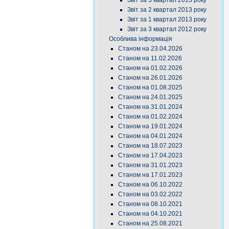
Звіт за 3 квартал 2013 року
Звіт за 2 квартал 2013 року
Звіт за 1 квартал 2013 року
Звіт за 3 квартал 2012 року
Особлива інформація
Станом на 23.04.2026
Станом на 11.02.2026
Станом на 01.02.2026
Станом на 26.01.2026
Станом на 01.08.2025
Станом на 24.01.2025
Станом на 31.01.2024
Станом на 01.02.2024
Станом на 19.01.2024
Станом на 04.01.2024
Станом на 18.07.2023
Станом на 17.04.2023
Станом на 31.01.2023
Станом на 17.01.2023
Станом на 06.10.2022
Станом на 03.02.2022
Станом на 08.10.2021
Станом на 04.10.2021
Станом на 25.08.2021