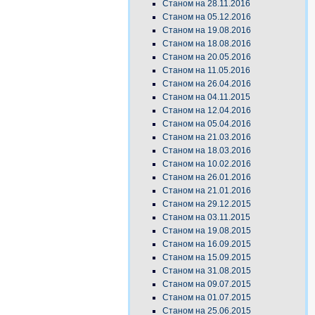
Станом на 28.11.2016
Станом на 05.12.2016
Станом на 19.08.2016
Станом на 18.08.2016
Станом на 20.05.2016
Станом на 11.05.2016
Станом на 26.04.2016
Станом на 04.11.2015
Станом на 12.04.2016
Станом на 05.04.2016
Станом на 21.03.2016
Станом на 18.03.2016
Станом на 10.02.2016
Станом на 26.01.2016
Станом на 21.01.2016
Станом на 29.12.2015
Станом на 03.11.2015
Станом на 19.08.2015
Станом на 16.09.2015
Станом на 15.09.2015
Станом на 31.08.2015
Станом на 09.07.2015
Станом на 01.07.2015
Станом на 25.06.2015