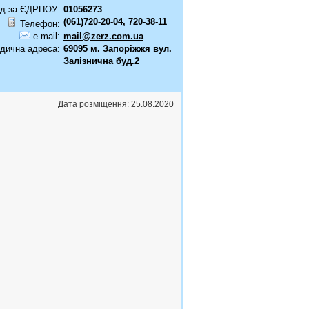
д за ЄДРПОУ:
01056273
(061)720-20-04, 720-38-11
Телефон:
e-mail:
mail@zerz.com.ua
дична адреса:
69095 м. Запоріжжя вул.
Залізнична буд.2
Дата розміщення: 25.08.2020