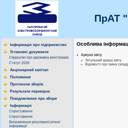
ПрАТ 
Особлива інформаці
Інформація про підприємство
Установчі документи
Аркуші звіту
Свідоцтво про державну реєстрацію
Титульний аркуш звіту
Статут 2026
Відомості про зміну склад
Акціонерний капітал
Положення
Протоколи зборів
Результати перевірок
Повідомлення про збори
Інформація
Спростування
Спростування
Виправлення регулярної річної
інформації