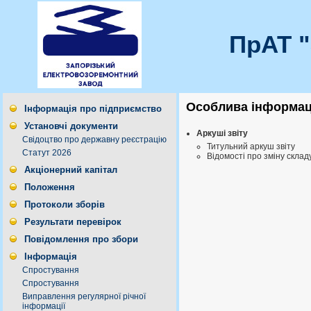
ПрАТ 
Особлива інформаці
Інформація про підприємство
Установчі документи
Аркуші звіту
Свідоцтво про державну реєстрацію
Титульний аркуш звіту
Статут 2026
Відомості про зміну склад
Акціонерний капітал
Положення
Протоколи зборів
Результати перевірок
Повідомлення про збори
Інформація
Спростування
Спростування
Виправлення регулярної річної
інформації