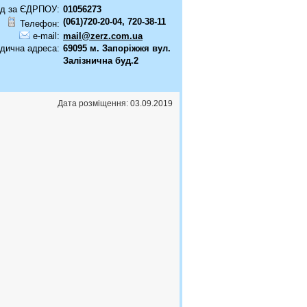
д за ЄДРПОУ:
01056273
(061)720-20-04, 720-38-11
Телефон:
e-mail:
mail@zerz.com.ua
дична адреса:
69095 м. Запоріжжя вул.
Залізнична буд.2
Дата розміщення: 03.09.2019