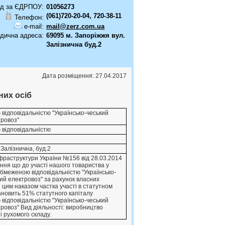
д за ЄДРПОУ:
01056273
(061)720-20-04, 720-38-11
Телефон:
e-mail:
mail@zerz.com.ua
дична адреса:
69095 м. Запоріжжя вул.
Залізнична буд.2
Дата розміщення: 27.04.2017
них осіб
вiдповiдальнiстю "Українсько-чеський
тровоз"
 відповідальністю
 Залiзнична, буд.2
фраструктури України №156 вiд 28.03.2014
ння що до участi нашого товариства у
обмеженою вiдповiдальнiстю "Українсько-
кий електровоз" за рахунок власних
з цим наказом частка участi в статутном
тановить 51% статутного капiталу
вiдповiдальнiстю "Українсько-чеський
тровоз" Вид дiяльностi: виробництво
i рухомого складу.