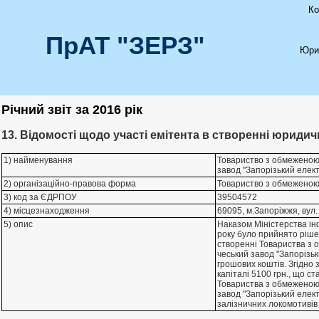
Ко
ПрАТ "ЗЕРЗ"
Юри
Річний звіт за 2016 рік
13. Відомості щодо участі емітента в створенні юридич
1) найменування
Товариство з обмеженою 
завод "Запорiзький елек
2) організаційно-правова форма
Товариство з обмеженою
3) код за ЄДРПОУ
39504572
4) місцезнаходження
69095, м.Запорiжжя, вул.
5) опис
Наказом Мiнiстерства iн
року було прийнято рiше
створеннi Товариства з 
чеський завод "Запорiзь
грошових коштiв. Згiдно 
капiталi 5100 грн., що с
Товариства з обмеженою 
завод "Запорiзький елек
залiзничних локомотивiв 