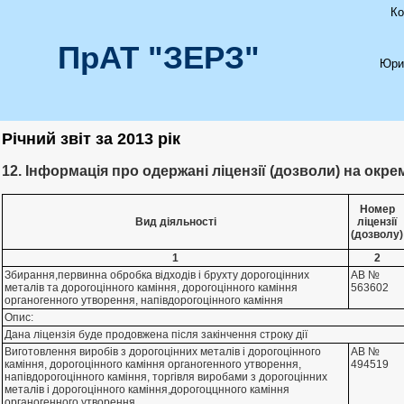
Ко
ПрАТ "ЗЕРЗ"
Юри
Річний звіт за 2013 рік
12. Інформація про одержані ліцензії (дозволи) на окрем
Номер
Вид діяльності
ліцензії
(дозволу)
1
2
Збирання,первинна обробка вiдходiв i брухту дорогоцiнних
АВ №
металiв та дорогоцiнного камiння, дорогоцiнного камiння
563602
органогенного утворення, напiвдорогоцiнного камiння
Опис:
Дана лiцензiя буде продовжена пiсля закiнчення строку дiї
Виготовлення виробiв з дорогоцiнних металiв i дорогоцiнного
АВ №
камiння, дорогоцiнного камiння органогенного утворення,
494519
напiвдорогоцiнного камiння, торгiвля виробами з дорогоцiнних
металiв i дорогоцiнного камiння,дорогоццнного камiння
органогенного утворення