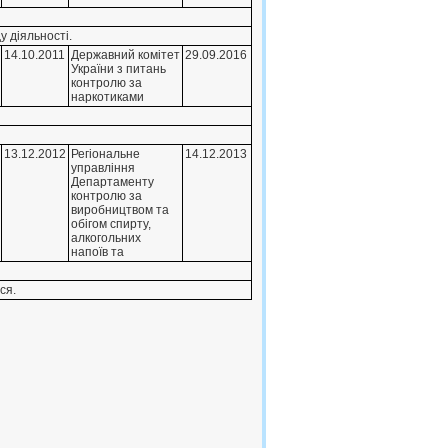
у дiяльностi.
14.10.2011
Державний комiтет
29.09.2016
України з питань
контролю за
наркотиками
13.12.2012
Регiональне
14.12.2013
управлiння
Департаменту
контролю за
виробництвом та
обiгом спирту,
алкогольних
напоїв та
ся.