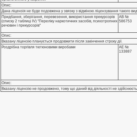
Опис:
Дана лiцензiя не буде подовжена у звязку з вiдмiною лiцензування такого вид
Придбання, зберiгання, перевезення, використання прекурсорiв
АВ №
(списку 2 таблицi IV) "Перелiку наркотичних засобiв, психотропних
586753
речовин i прекурсорiв"
Опис:
Вказану лiцензiю планується продовжити пiсля закiнчення строку дiї.
Роздрiбна торгiвля тютюновими виробами
АЕ №
133887
Опис:
Вказану лiцензiю не продовжено, тому що даний вiд дiяльностi не здiйснюєть