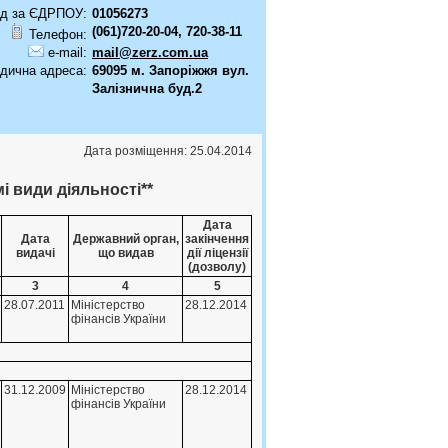
д за ЄДРПОУ:
01056273
(061)720-20-04, 720-38-11
Телефон:
e-mail:
mail@zerz.com.ua
дична адреса:
69095 м. Запоріжжя вул.
Залізнична буд.2
Дата розміщення: 25.04.2014
і види діяльності**
Дата
Дата
Державний орган,
закінчення
видачі
що видав
дії ліцензії
(дозволу)
3
4
5
28.07.2011
Мiнiстерство
28.12.2014
фiнансiв України
31.12.2009
Мiнiстерство
28.12.2014
фiнансiв України