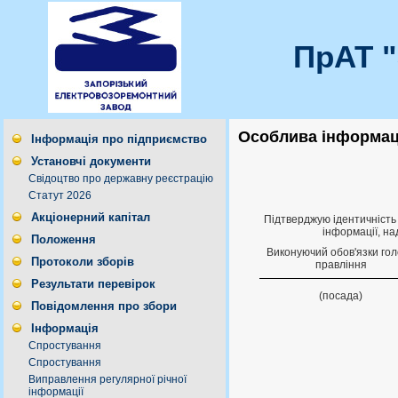
ПрАТ 
Особлива інформаці
Інформація про підприємство
Установчі документи
Свідоцтво про державну реєстрацію
Статут 2026
Акціонерний капітал
Підтверджую ідентичність 
інформації, на
Положення
Виконуючий обов'язки го
Протоколи зборів
правлiння
Результати перевірок
(посада)
Повідомлення про збори
Інформація
Спростування
Спростування
Виправлення регулярної річної
інформації