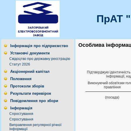
ПрАТ 
Особлива інформаці
Інформація про підприємство
Установчі документи
Свідоцтво про державну реєстрацію
Статут 2026
Акціонерний капітал
Підтверджую ідентичність 
інформації, на
Положення
Виконуючий обов'язки го
Протоколи зборів
правлiння
Результати перевірок
(посада)
Повідомлення про збори
Інформація
Спростування
Спростування
Виправлення регулярної річної
інформації