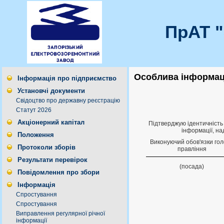
ПрАТ 
Особлива інформаці
Інформація про підприємство
Установчі документи
Свідоцтво про державну реєстрацію
Статут 2026
Акціонерний капітал
Підтверджую ідентичність 
інформації, на
Положення
Виконуючий обов'язки го
Протоколи зборів
правлiння
Результати перевірок
(посада)
Повідомлення про збори
Інформація
Спростування
Спростування
Виправлення регулярної річної
інформації