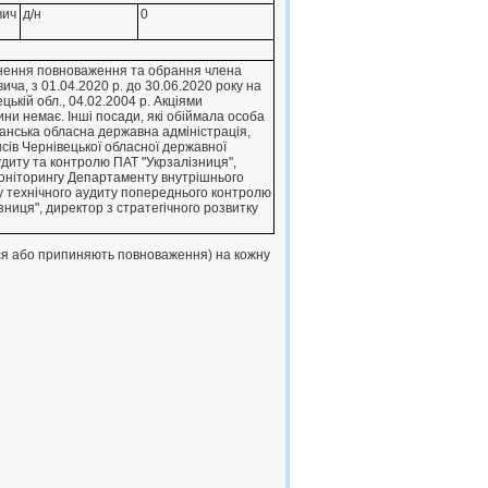
вич
д/н
0
пинення повноваження та обрання члена
ча, з 01.04.2020 р. до 30.06.2020 року на
ькiй обл., 04.02.2004 р. Акцiями
ини немає. Iншi посади, якi обiймала особа
ганська обласна державна адмiнiстрацiя,
сiв Чернiвецької обласної державної
удиту та контролю ПАТ "Укрзалiзниця",
монiторингу Департаменту внутрiшнього
лу технiчного аудиту попереднього контролю
ниця", директор з стратегiчного розвитку
ься або припиняють повноваження) на кожну