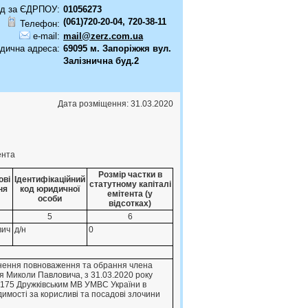
д за ЄДРПОУ:
01056273
(061)720-20-04, 720-38-11
Телефон:
e-mail:
mail@zerz.com.ua
дична адреса:
69095 м. Запоріжжя вул.
Залізнична буд.2
Дата розміщення: 31.03.2020
ента
Розмір частки в
ові
Ідентифікаційний
статутному капіталі
ня
код юридичної
емітента (у
особи
відсотках)
5
6
вич
д/н
0
пинення повноваження та обрання члена
 Миколи Павловича, з 31.03.2020 року
63175 Дружкiвським МВ УМВС України в
димостi за корисливi та посадовi злочини