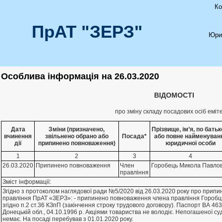
Ко
ПрАТ "ЗЕРЗ"
Юри
Особлива інформація на 26.03.2020
ВІДОМОСТІ
про зміну складу посадових осіб еміт
Дата
Зміни (призначено,
Прізвище, ім’я, по батьк
вчинення
звільнено обрано або
Посада*
або повне найменуван
дії
припинено повноваження)
юридичної особи
1
2
3
4
26.03.2020
Припинено повноваження
Член
Горобець Микола Павло
правлiння
Зміст інформації:
Згiдно з протоколом наглядової ради №5/2020 вiд 26.03.2020 року про при
правлiння ПрАТ «ЗЕРЗ»: - припинено повноваження члена правлiння Горобця
згiдно п.2 ст.36 КЗпП (закiнчення строку трудового договору). Паспорт ВА 4
Донецькiй обл., 04.10.1996 р. Акцiями товариства не володiє. Непогашеної су
немає. На посадi перебував з 01.01.2020 року.