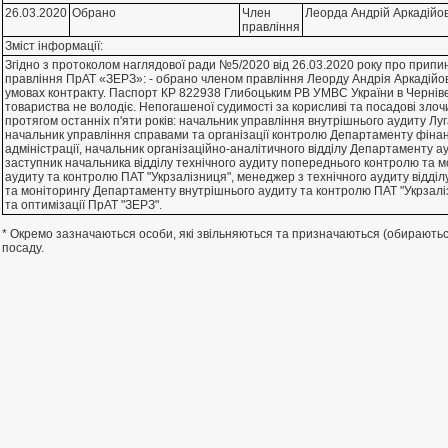
26.03.2020
Обрано
Член
Леорда Андрiй Аркадiйо
правлiння
Зміст інформації:
Згiдно з протоколом наглядової ради №5/2020 вiд 26.03.2020 року про при
правлiння ПрАТ «ЗЕРЗ»: - обрано членом правлiння Леорду Андрiя Аркадiйови
умовах контракту. Паспорт КР 822938 Глибоцьким РВ УМВС України в Чернiвец
товариства не володiє. Непогашеної судимостi за корисливi та посадовi злоч
протягом останнiх п'яти рокiв: начальник управлiння внутрiшнього аудиту Лу
начальник управлiння справами та органiзацiї контролю Департаменту фiнан
адмiнiстрацiї, начальник органiзацiйно-аналiтичного вiддiлу Департаменту а
заступник начальника вiддiлу технiчного аудиту попереднього контролю та 
аудиту та контролю ПАТ "Укрзалiзниця", менеджер з технiчного аудиту вiддi
та монiторингу Департаменту внутрiшнього аудиту та контролю ПАТ "Укрзалiз
та оптимiзацiї ПрАТ "ЗЕРЗ".
* Окремо зазначаються особи, які звільняються та призначаються (обирают
посаду.