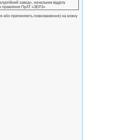
ургiйний завод», начальник вiддiлу
н правлiння ПрАТ «ЗЕРЗ».
ься або припиняють повноваження) на кожну