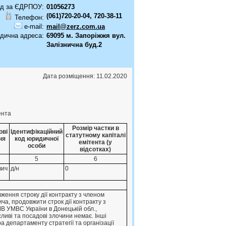
д за ЄДРПОУ:
01056273
(061)720-20-04, 720-38-11
Телефон:
e-mail:
mail@zerz.com.ua
дична адреса:
69095 м. Запоріжжя вул.
Залізнична буд.2
Дата розміщення: 11.02.2020
ента
Розмір частки в
ові
Ідентифікаційний
статутному капіталі
ня
код юридичної
емітента (у
особи
відсотках)
5
6
вич
д/н
0
ження строку дiї контракту з членом
а, продовжити строк дiї контракту з
МВ УМВС України в Донецькiй обл.,
ливi та посадовi злочини немає. Iншi
а департаменту стратегiї та органiзацiї