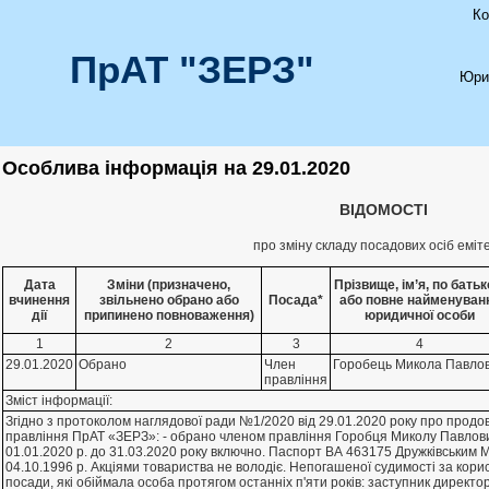
Ко
ПрАТ "ЗЕРЗ"
Юри
Особлива інформація на 29.01.2020
ВІДОМОСТІ
про зміну складу посадових осіб еміт
Дата
Зміни (призначено,
Прізвище, ім’я, по батьк
вчинення
звільнено обрано або
Посада*
або повне найменуван
дії
припинено повноваження)
юридичної особи
1
2
3
4
29.01.2020
Обрано
Член
Горобець Микола Павло
правлiння
Зміст інформації:
Згiдно з протоколом наглядової ради №1/2020 вiд 29.01.2020 року про продов
правлiння ПрАТ «ЗЕРЗ»: - обрано членом правлiння Горобця Миколу Павлович
01.01.2020 р. до 31.03.2020 року включно. Паспорт ВА 463175 Дружкiвським 
04.10.1996 р. Акцiями товариства не володiє. Непогашеної судимостi за корис
посади, якi обiймала особа протягом останнiх п'яти рокiв: заступник директор