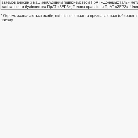
взаємовiдносин з машинобудiвним пiдприємством ПрАТ «Донецьксталь» метал
капiтального будiвництва ПрАТ «ЗЕРЗ», Голова правлiння ПрАТ «ЗЕРЗ», Чле
* Окремо зазначаються особи, які звільняються та призначаються (обирают
посаду.