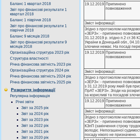
Баланс 1 квартал 2018
19.12.2019
Припинено
повноваження
Звіт про фінансові результати 1
квартал 2018
Баланс 1 півріччя 2018
Зміст інформації:
Звіт про фінансові результати 1
Згiдно з протоколом наглядов
півріччя 2018
«ЗЕРЗ»: - припинено повноваж
Баланс 9 місяців 2018
31.12.2019 р. згiдно п.2 ст.3
Звіт про фінансові результати 9
України в Донецькiй обл., 04.1
місяців 2018
злочини немає. На посадi пере
Організаційна структура 2023 рік
19.12.2019
Припинено
повноваження
Структура властності
Річна фінансова звітність 2023 рік
Організаційна структура 2024 рік
Зміст інформації:
Річна фінансова звітність 2024 рік
Згiдно з протоколом наглядов
«ЗЕРЗ»: - припинено повноваж
Річна фінансова звітність 2025 рік
з 31.12.2019 року який був пр
Розкриття інформації
ПрАТ «ЗЕРЗ». Згоди на розкри
за корисливi та посадовi злочи
Регулярна інформація
19.12.2019
Припинено
Річні звіти
повноваження
Звіт за 2025 рік
Зміст інформації:
Звіт за 2024 рік
Згiдно з протоколом наглядов
Звіт за 2023 рік
«ЗЕРЗ»: - припинено повноваже
Звіт за 2022 рік
КЗпП (закiнчення строку трудо
володiє. Непогашеної судимост
Звіт за 2021 рік
посаду нiкого не призначено.
Звіт за 2020 рік