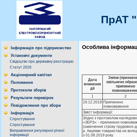
ПрАТ 
Особлива інформаці
Інформація про підприємство
Установчі документи
Свідоцтво про державну реєстрацію
Статут 2026
Акціонерний капітал
Зміни (признач
Дата
звільнено обран
Положення
вчинення
припинено
дії
Протоколи зборів
повноваженн
1
2
Результати перевірок
19.12.2019
Припинено
Повідомлення про збори
повноваження
Зміст інформації:
Інформація
Згiдно з протоколом наглядов
Спростування
«ЗЕРЗ»: - припинено повноваже
Спростування
(закiнчення строку трудового 
Виправлення регулярної річної
р. Акцiями товариства не воло
інформації
з 01.08.2019 року.