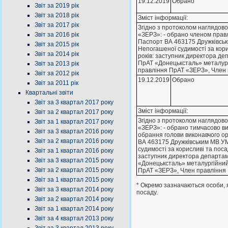
19.12.2019
Обрано
Звіт за 2019 рік
Звіт за 2018 рік
Зміст інформації:
Звіт за 2017 рік
Згiдно з протоколом наглядов
Звіт за 2016 рік
«ЗЕРЗ»: - обрано членом правл
Паспорт ВА 463175 Дружкiвськи
Звіт за 2015 рік
Непогашеної судимостi за кори
Звіт за 2014 рік
рокiв: заступник директора де
ПрАТ «Донецьксталь» металург
Звіт за 2013 рік
правлiння ПрАТ «ЗЕРЗ», Член
Звіт за 2012 рік
19.12.2019
Обрано
Звіт за 2011 рік
Квартальні звіти
Звіт за 3 квартал 2017 року
Зміст інформації:
Звіт за 2 квартал 2017 року
Згiдно з протоколом наглядов
Звіт за 1 квартал 2017 року
«ЗЕРЗ»: - обрано тимчасово ви
Звіт за 3 квартал 2016 року
обрання голови виконавчого о
Звіт за 2 квартал 2016 року
ВА 463175 Дружкiвським МВ УМВ
судимостi за корисливi та поса
Звіт за 1 квартал 2016 року
заступник директора департам
Звіт за 3 квартал 2015 року
«Донецьксталь» металургiйний 
Звіт за 2 квартал 2015 року
ПрАТ «ЗЕРЗ», Член правлiння
Звіт за 1 квартал 2015 року
* Окремо зазначаються особи, 
Звіт за 3 квартал 2014 року
посаду.
Звіт за 2 квартал 2014 року
Звіт за 1 квартал 2014 року
Звіт за 4 квартал 2013 року