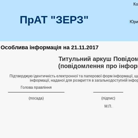
Ко
ПрАТ "ЗЕРЗ"
Юри
Особлива інформація на 21.11.2017
Титульний аркуш Повідо
(повідомлення про інфор
Підтверджую ідентичність електронної та паперової форм інформації, що 
інформації, наданої для розкриття в загальнодоступній інформ
Голова правлiння
(посада)
(підпис)
М.П.