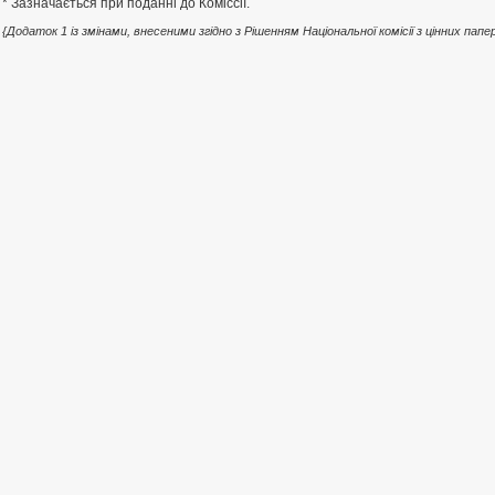
* Зазначається при поданні до Коміссії.
{Додаток 1 із змінами, внесеними згідно з Рішенням Національної комісії з цінних пап