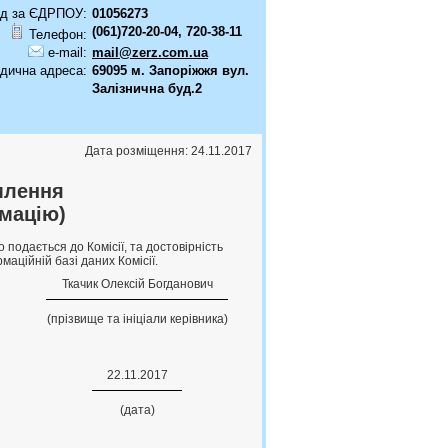
д за ЄДРПОУ:
01056273
(061)720-20-04, 720-38-11
Телефон:
e-mail:
mail@zerz.com.ua
дична адреса:
69095 м. Запоріжжя вул.
Залізнична буд.2
Дата розміщення: 24.11.2017
млення
мацію)
подається до Комісії, та достовірність
аційній базі даних Комісії.
Ткачик Олексiй Богданович
(прізвище та ініціали керівника)
22.11.2017
(дата)