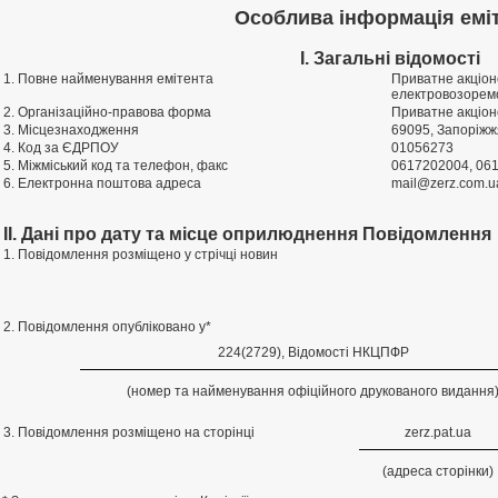
Особлива інформація емі
I. Загальні відомості
1. Повне найменування емітента
Приватне акцiон
електровозорем
2. Організаційно-правова форма
Приватне акціон
3. Місцезнаходження
69095, Запорiжж
4. Код за ЄДРПОУ
01056273
5. Міжміський код та телефон, факс
0617202004, 06
6. Електронна поштова адреса
mail@zerz.com.u
II. Дані про дату та місце оприлюднення Повідомлення
1. Повідомлення розміщено у стрічці новин
2. Повідомлення опубліковано у*
224(2729), Вiдомостi НКЦПФР
(номер та найменування офіційного друкованого видання
3. Повідомлення розміщено на сторінці
zerz.pat.ua
(адреса сторінки)