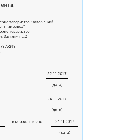
тента
ерне товариство "Запорiзький
онтний завод"
ерне товариство
я, Залiзнична,2
17875298
a
22.11.2017
(дата)
24.11.2017
)
(дата)
в мережі Інтернет
24.11.2017
(дата)