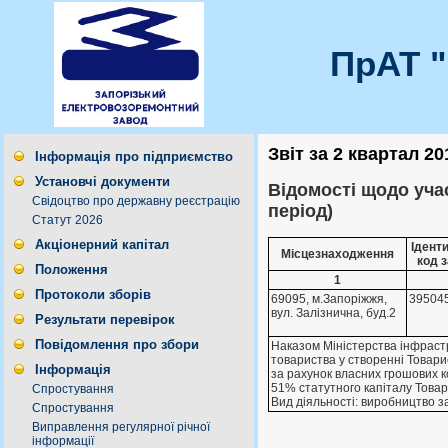
ПрАТ 
Звіт за 2 квартал 20
Інформація про підприємство
Установчі документи
Відомості щодо учас
Свідоцтво про державну реєстрацію
період)
Статут 2026
Акціонерний капітал
Ідент
Місцезнаходження
код 
Положення
1
Протоколи зборів
69095, м.Запорiжжя,
39504
вул. Залiзнична, буд.2
Результати перевірок
Повідомлення про збори
Наказом Мiнiстерства iнфраст
товариства у створеннi Товари
Інформація
за рахунок власних грошових ко
51% статутного капiталу Товар
Спростування
Вид дiяльностi: виробництво за
Спростування
Виправлення регулярної річної
інформації