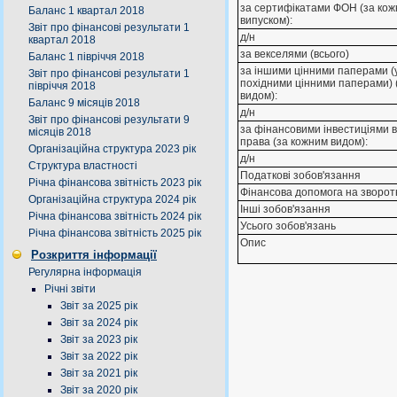
за сертифікатами ФОН (за ко
Баланс 1 квартал 2018
випуском):
Звіт про фінансові результати 1
д/н
квартал 2018
за векселями (всього)
Баланс 1 півріччя 2018
за іншими цінними паперами (у
Звіт про фінансові результати 1
похідними цінними паперами) 
півріччя 2018
видом):
Баланс 9 місяців 2018
д/н
Звіт про фінансові результати 9
за фінансовими інвестиціями в
місяців 2018
права (за кожним видом):
Організаційна структура 2023 рік
д/н
Структура властності
Податкові зобов'язання
Річна фінансова звітність 2023 рік
Фінансова допомога на зворотн
Організаційна структура 2024 рік
Інші зобов'язання
Річна фінансова звітність 2024 рік
Усього зобов'язань
Річна фінансова звітність 2025 рік
Опис
Розкриття інформації
Регулярна інформація
Річні звіти
Звіт за 2025 рік
Звіт за 2024 рік
Звіт за 2023 рік
Звіт за 2022 рік
Звіт за 2021 рік
Звіт за 2020 рік