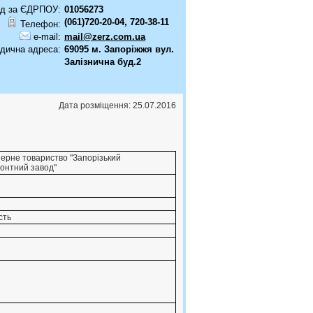
д за ЄДРПОУ:
01056273
(061)720-20-04, 720-38-11
Телефон:
e-mail:
mail@zerz.com.ua
дична адреса:
69095 м. Запоріжжя вул.
Залізнична буд.2
Дата розміщення: 25.07.2016
ерне товариство "Запорiзький
онтний завод"
сть