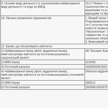
9. Основні види діяльності із зазначенням найменування
33.17 Ремонт i 
виду діяльності та коду за КВЕД
транспортних за
машинами та уст
вiдходами та бр
10. Органи управління підприємства
1. Вищий орган Т
Повноваження в
та Статутом тов
набуття права вл
"Укрзалiзниця", 
товариства та з
загальних зборi
3. Виконавчий ор
11. Банки, що обслуговують емітента:
1) Найменування банку (філії, відділення банку),
АБ "Експрес-Бан
який обслуговує емітента за поточним рахунком у
національній валюті
2) МФО банку
322959
3) Поточний рахунок
2600600062602
4) Найменування банку (філії, відділення банку),
Обласне вiддiле
який обслуговує емітента за поточним рахунком у іноземній
валюті
5) МФО банку
300012
6) Поточний рахунок
2600961993879