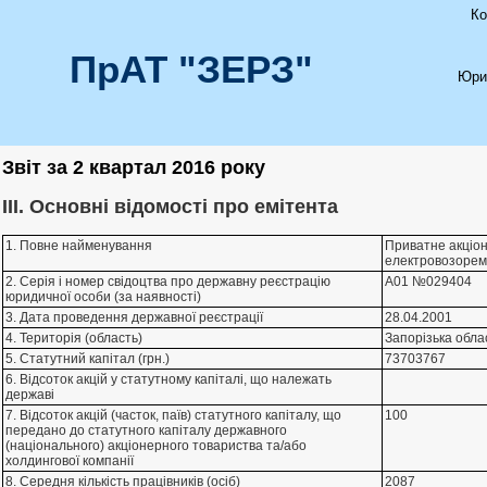
Ко
ПрАТ "ЗЕРЗ"
Юри
Звіт за 2 квартал 2016 року
III. Основні відомості про емітента
1. Повне найменування
Приватне акцiон
електровозорем
2. Серія і номер свідоцтва про державну реєстрацію
А01 №029404
юридичної особи (за наявності)
3. Дата проведення державної реєстрації
28.04.2001
4. Територія (область)
Запорізька обла
5. Статутний капітал (грн.)
73703767
6. Відсоток акцій у статутному капіталі, що належать
державі
7. Відсоток акцій (часток, паїв) статутного капіталу, що
100
передано до статутного капіталу державного
(національного) акціонерного товариства та/або
холдингової компанії
8. Середня кількість працівників (осіб)
2087