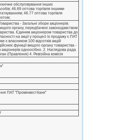
технiчне обслуговування iнших
собiв; 46.69 оптова торгiвля iншими
аткуванням; 46.77 оптова торгiвля
ухтом;
овариства - Загальнi збори акцiонерiв.
ищого органу, передбаченi законодавством
ариства. Єдиним акцiонером товариства до
асностi на акцiї у процесi їх продажу є ПАТ
яке є власником 100 вiдсоткiв акцiй
дiйснює функцiї вищого органу товариства -
в акцiонерiв одноосiбно. 2. Наглядова рада
ган (Правлiння) 4. Ревiзiйна комiсiя
к"
ння ПАТ "Промiнвестбанк"
7