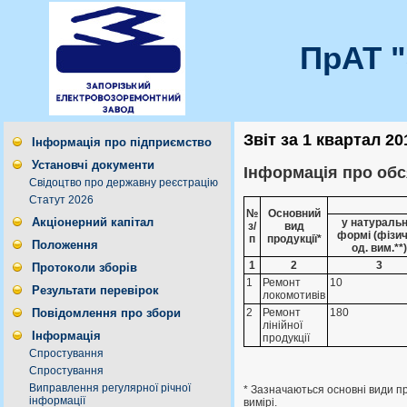
ПрАТ 
Звіт за 1 квартал 20
Інформація про підприємство
Установчі документи
Інформація про обся
Свідоцтво про державну реєстрацію
Статут 2026
№
Основний
Акціонерний капітал
у натуральн
з/
вид
формі (фізи
п
продукції*
Положення
од. вим.**)
1
2
3
Протоколи зборів
1
Ремонт
10
Результати перевірок
локомотивiв
2
Ремонт
180
Повідомлення про збори
лiнiйної
Інформація
продукцiї
Спростування
Спростування
Виправлення регулярної річної
* Зазначаються основні види пр
інформації
вимірі.