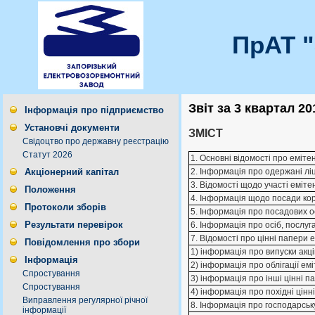
ПрАТ 
Звіт за 3 квартал 20
Інформація про підприємство
Установчі документи
ЗМІСТ
Свідоцтво про державну реєстрацію
Статут 2026
1. Основні відомості про еміте
Акціонерний капітал
2. Інформація про одержані ліц
3. Відомості щодо участі еміте
Положення
4. Інформація щодо посади ко
Протоколи зборів
5. Інформація про посадових о
Результати перевірок
6. Інформація про осіб, послуг
7. Відомості про цінні папери 
Повідомлення про збори
1) інформація про випуски акц
Інформація
2) інформація про облігації ем
Спростування
3) інформація про інші цінні 
Спростування
4) інформація про похідні цінн
Виправлення регулярної річної
8. Інформація про господарську
інформації