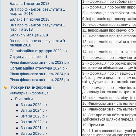
1) інформація про зобов'язанн
Баланс 1 квартал 2018
2) інформація про обсяги вироб
Звіт про фінансові результати 1
3) інформація про собівартість
квартал 2018
9. Інформація про конвертацію
Баланс 1 півріччя 2018
10. Інформація про заміну уп
Звіт про фінансові результати 1
півріччя 2018
11. Інформація про керуючого 
Баланс 9 місяців 2018
12. Інформація про трансформ
Звіт про фінансові результати 9
13. Інформація про зміни в ре
місяців 2018
боргом
Організаційна структура 2023 рік
14. Інформація про іпотечне п
Структура властності
1) інформація про заміну іпоте
Річна фінансова звітність 2023 рік
2) інформація про розмір іпот
іпотечними облігаціями з цим 
Організаційна структура 2024 рік
3) інформація про співвідноше
Річна фінансова звітність 2024 рік
облігаціями з цим іпотечним по
Річна фінансова звітність 2025 рік
які відбулись протягом звітног
Розкриття інформації
4) інформація про заміни іпоте
до складу іпотечного покриття
Регулярна інформація
15. Інформація про заміну фін
Річні звіти
16. Фінансова звітність еміте
Звіт за 2025 рік
17. Фінансова звітність еміте
Звіт за 2024 рік
18. Звіт про стан об'єкта нерух
Звіт за 2023 рік
здійснюється шляхом передачі 
Звіт за 2022 рік
19. Примітки
Звіт за 2021 рік
В звiтi не заповненi наступнi роз
Звіт за 2020 рік
посада корпоративного секретар