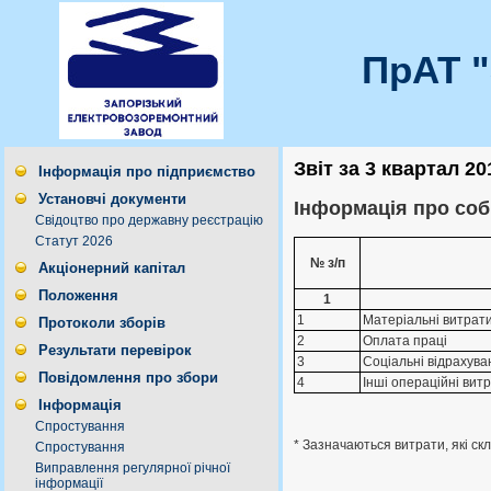
ПрАТ 
Звіт за 3 квартал 20
Інформація про підприємство
Установчі документи
Інформація про собі
Свідоцтво про державну реєстрацію
Статут 2026
№ з/п
Акціонерний капітал
Положення
1
1
Матерiальнi витрат
Протоколи зборів
2
Оплата працi
Результати перевірок
3
Соцiальнi вiдрахува
Повідомлення про збори
4
Iншi операцiйнi вит
Інформація
Спростування
* Зазначаються витрати, які ск
Спростування
Виправлення регулярної річної
інформації