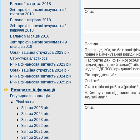
Баланс 1 квартал 2018
Звіт про фінансові результати 1
Опис
квартал 2018
Баланс 1 півріччя 2018
Звіт про фінансові результати 1
півріччя 2018
Баланс 9 місяців 2018
Звіт про фінансові результати 9
Посада
місяців 2018
Прізвище, ім'я, по батькові фі
Організаційна структура 2023 рік
повне найменування юридично
Структура властності
Паспортні дані фізичної особи 
Річна фінансова звітність 2023 рік
видачі, орган, який видав)* аб
код за ЄДРПОУ юридичної осо
Організаційна структура 2024 рік
Рік народження**
Річна фінансова звітність 2024 рік
Освіта**
Річна фінансова звітність 2025 рік
Стаж керівної роботи (років)**
Розкриття інформації
Найменування підприємства т
Регулярна інформація
яку займав**
Річні звіти
Опис
Звіт за 2025 рік
Звіт за 2024 рік
Звіт за 2023 рік
Звіт за 2022 рік
Звіт за 2021 рік
Звіт за 2020 рік