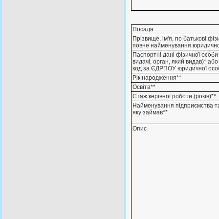
Посада
Прізвище, ім'я, по батькові фі
повне найменування юридично
Паспортні дані фізичної особи 
видачі, орган, який видав)* аб
код за ЄДРПОУ юридичної осо
Рік народження**
Освіта**
Стаж керівної роботи (років)**
Найменування підприємства т
яку займав**
Опис