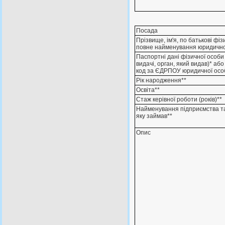
Посада
Прізвище, ім'я, по батькові фі
повне найменування юридично
Паспортні дані фізичної особи 
видачі, орган, який видав)* аб
код за ЄДРПОУ юридичної осо
Рік народження**
Освіта**
Стаж керівної роботи (років)**
Найменування підприємства т
яку займав**
Опис