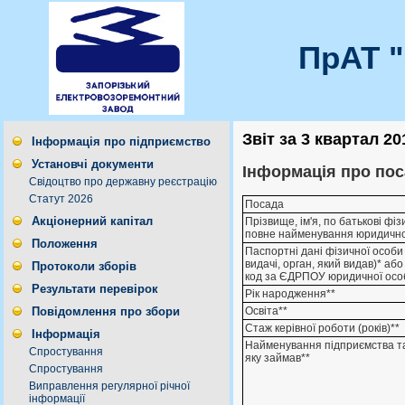
ПрАТ 
Звіт за 3 квартал 20
Інформація про підприємство
Установчі документи
Інформація про пос
Свідоцтво про державну реєстрацію
Статут 2026
Посада
Акціонерний капітал
Прізвище, ім'я, по батькові фі
повне найменування юридично
Положення
Паспортні дані фізичної особи 
видачі, орган, який видав)* аб
Протоколи зборів
код за ЄДРПОУ юридичної осо
Результати перевірок
Рік народження**
Освіта**
Повідомлення про збори
Стаж керівної роботи (років)**
Інформація
Найменування підприємства т
Спростування
яку займав**
Спростування
Виправлення регулярної річної
інформації